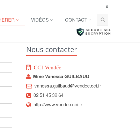
HERER
VIDÉOS
CONTACT
Nous contacter
CCI Vendée
Mme Vanessa GUILBAUD
vanessa.guilbaud@vendee.cci.fr
02 51 45 32 64
http://www.vendee.cci.fr