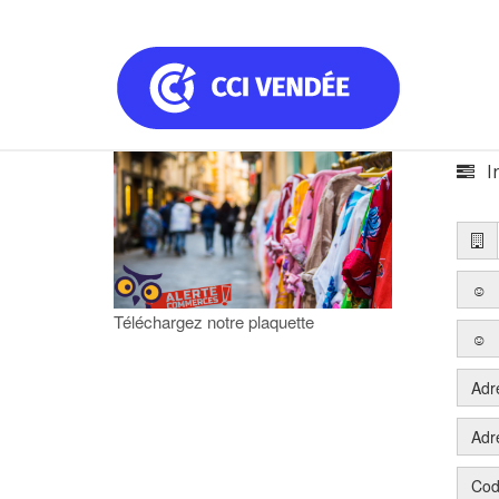
In
☺
Téléchargez notre plaquette
☺
Adr
Adr
Cod