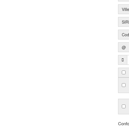
Vill
SIR
Cod
@
Confo